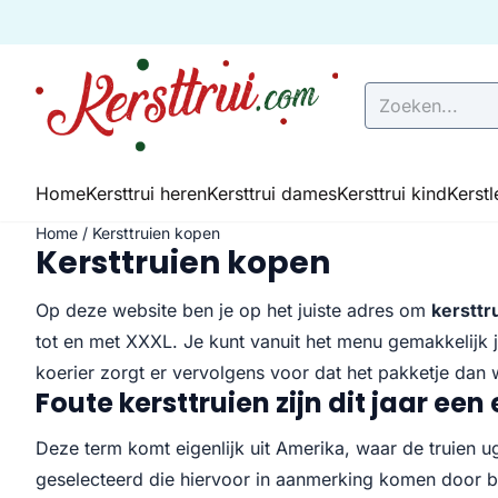
Cookievoorkeuren zijn momenteel gesloten.
Zoeken
Home
Kersttrui heren
Kersttrui dames
Kersttrui kind
Kerst
Home
/
Kersttruien kopen
Kersttruien kopen
Op deze website ben je op het juiste adres om
kersttr
tot en met XXXL. Je kunt vanuit het menu gemakkelijk j
koerier zorgt er vervolgens voor dat het pakketje dan we
Foute kersttruien zijn dit jaar ee
Deze term komt eigenlijk uit Amerika, waar de truien u
geselecteerd die hiervoor in aanmerking komen door b