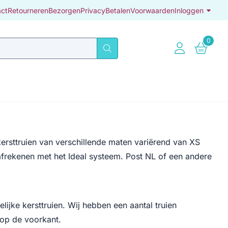
act
Retourneren
Bezorgen
Privacy
Betalen
Voorwaarden
Inloggen
0
kersttruien van verschillende maten variërend van XS
frekenen met het Ideal systeem. Post NL of een andere
lelijke kersttruien
. Wij hebben een aantal truien
 op de voorkant.