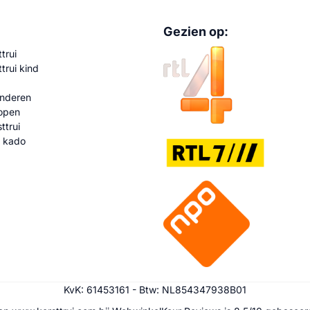
Gezien op:
trui
trui kind
kinderen
kopen
sttrui
s kado
KvK: 61453161 - Btw: NL854347938B01