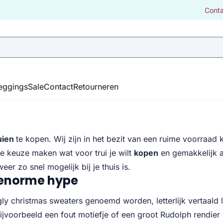
Cont
leggings
Sale
Contact
Retourneren
uien
te kopen. Wij zijn in het bezit van een ruime voorraad 
e keuze maken wat voor trui je wilt
kopen
en gemakkelijk a
er zo snel mogelijk bij je thuis is.
n enorme hype
gly christmas sweaters genoemd worden, letterlijk vertaald
ijvoorbeeld een fout motiefje of een groot Rudolph rendier